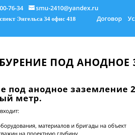
900-76-34
smu-2410@yandex.ru
Договор
Ус
пект Энгельса 34 офис 418
БУРЕНИЕ ПОД АНОДНОЕ
е под анодное заземление 25
ый метр.
входит:
оборудования, материалов и бригады на объект
кважин на проектную глубину