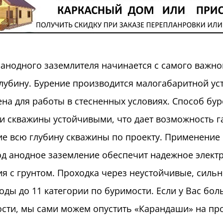
анодного заземлителя начинается с самого важно
лубину. Бурение производится малогабаритной уст
на для работы в стесненных условиях. Способ б
ки скважины устойчивыми, что дает возможность 
е всю глубину скважины по проекту. Применение 
д анодное заземление обеспечит надежное элект
я с грунтом. Проходка через неустойчивые, силь
оды до 11 категории по буримости. Если у Вас бол
сти, мы сами можем опустить «Карандаши» на про