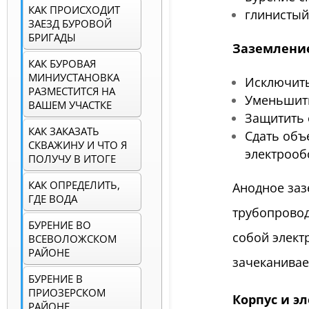
КАК ПРОИСХОДИТ
глинистый
ЗАЕЗД БУРОВОЙ
БРИГАДЫ
Заземление
КАК БУРОВАЯ
МИНИУСТАНОВКА
Исключить
РАЗМЕСТИТСЯ НА
Уменьшить
ВАШЕМ УЧАСТКЕ
Защитить 
КАК ЗАКАЗАТЬ
Сдать объ
СКВАЖИНУ И ЧТО Я
электрооб
ПОЛУЧУ В ИТОГЕ
КАК ОПРЕДЕЛИТЬ,
Анодное заз
ГДЕ ВОДА
трубопровод
БУРЕНИЕ ВО
собой элект
ВСЕВОЛОЖСКОМ
РАЙОНЕ
зачеканивае
БУРЕНИЕ В
ПРИОЗЕРСКОМ
Корпус и э
РАЙОНЕ