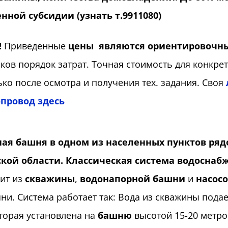
нной субсидии (узнать т.9911080)
!
Приведенные
цены являются ориентировочн
ков порядок затрат. Точная стоимость для конкре
ько после осмотра и получения тех. задания. Своя
провод здесь
ая башня в одном из населенных пунктов рядо
кой области.
Классическая система водоснаб
оит из
скважины
,
водонапорной башни
и
насос
ни. Система работает так: Вода из скважины пода
оторая установлена на
башню
высотой 15-20 метро