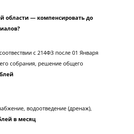
ой области — компенсировать до
риалов?
соотвествии с 214ФЗ после 01 Января
щего собрания, решение общего
ублей
набжение, водоотведение (дренаж),
блей в месяц