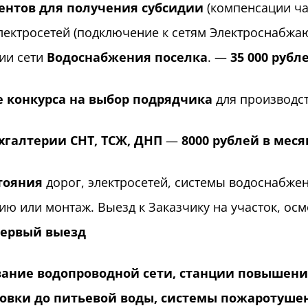
ентов для получения субсидии
(компенсации ча
лектросетей (подключение к сетям Электроснабжа
ии сети
Водоснабжения поселка
. —
35 000 рубл
 конкурса на выбор подрядчика
для производс
хгалтерии СНТ, ТСЖ, ДНП
—
8000 рублей в меся
тояния
дорог, электросетей, системы водоснабжен
ию или монтаж. Выезд к Заказчику на участок, ос
первый выезд
ание водопроводной сети, станции повышени
овки до питьевой воды, системы пожаротуше