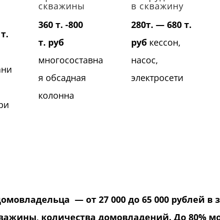
скважины
в скважину
360 т. -800
280т. — 680 т.
т.
т. руб
руб
кессон,
многосоставна
насос,
ани
я обсадная
электросети
колонна
ри
домовладельца — от 27 000 до 65 000 рублей в
важины, количества домовладений. До 80% м