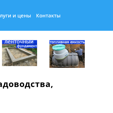
луги и цены
Контакты
адоводства,