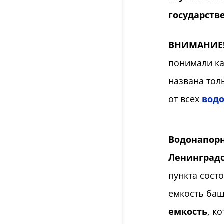
государстве
ВНИМАНИЕ
понимали ка
названа тол
от всех
водо
Водонапорн
Ленинградс
пункта сост
емкость баш
емкость
, к