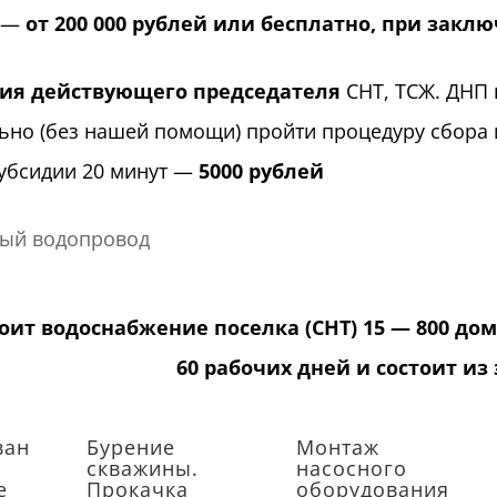
—
от 200 000 рублей или бесплатно, при закл
ия действующего председателя
СНТ, ТСЖ. ДНП 
ьно (без нашей помощи) пройти процедуру сбора 
убсидии 20 минут —
5000 рублей
ый водопровод
оит водоснабжение поселка (СНТ) 15 — 800 дом
60 рабочих дней и состоит из 
ван
Бурение
Монтаж
скважины.
насосного
е
Прокачка
оборудования