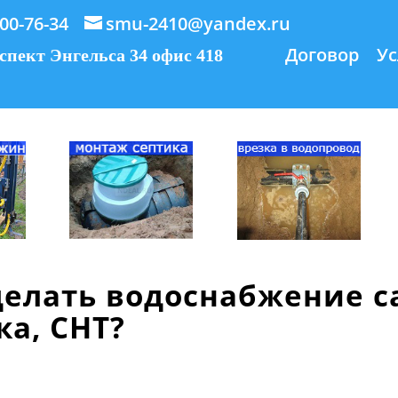
900-76-34
smu-2410@yandex.ru
Договор
Ус
пект Энгельса 34 офис 418
делать водоснабжение с
ка, СНТ?